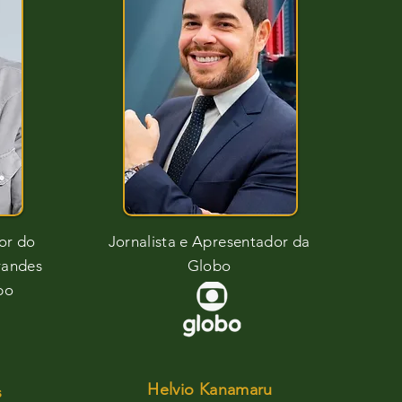
or do
Jornalista e Apresentador da
randes
Globo
bo
Helvio Kanamaru
s