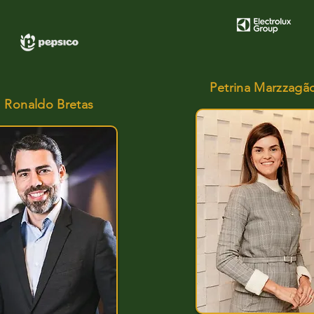
e
Diretor de Compliance
D
Petrina Marzzagã
Ronaldo Bretas