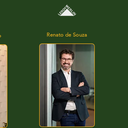
iretor de Compliance
Renato de Souza
o
All Speakers