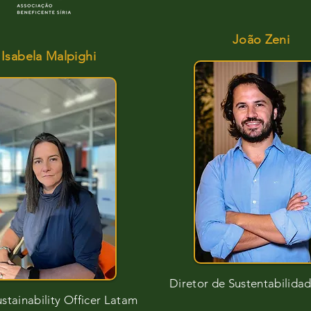
João Zeni
Isabela Malpighi
Alessandro Thuller
Diretor de Sustentabilida
ustainability Officer Latam