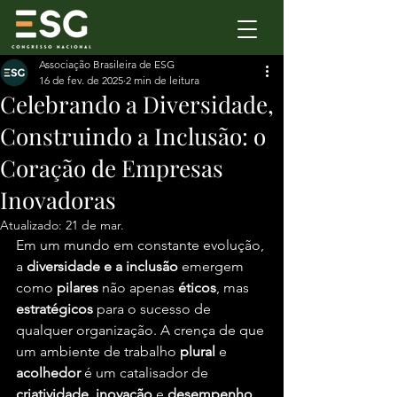
Associação Brasileira de ESG
16 de fev. de 2025
2 min de leitura
Celebrando a Diversidade,
Construindo a Inclusão: o
Coração de Empresas
Inovadoras
Atualizado:
21 de mar.
Em um mundo em constante evolução, 
a 
diversidade e a inclusão
 emergem 
como 
pilares
 não apenas 
éticos
, mas 
estratégicos
 para o sucesso de 
qualquer organização. A crença de que 
um ambiente de trabalho 
plural
 e 
acolhedor
 é um catalisador de 
criatividade
, 
inovação
 e 
desempenho 