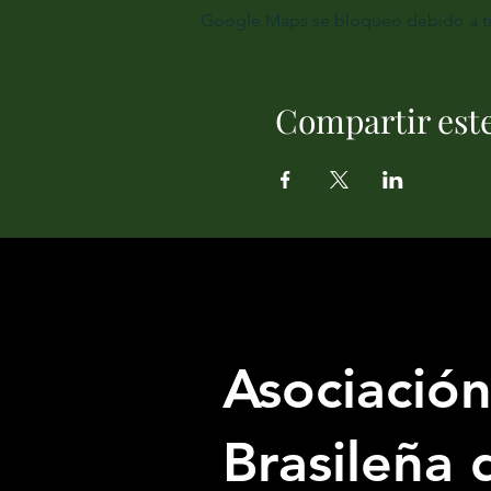
Google Maps se bloqueó debido a tus 
Compartir est
Asociació
Brasileña