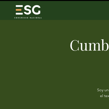
Cumbr
Soy un
el te