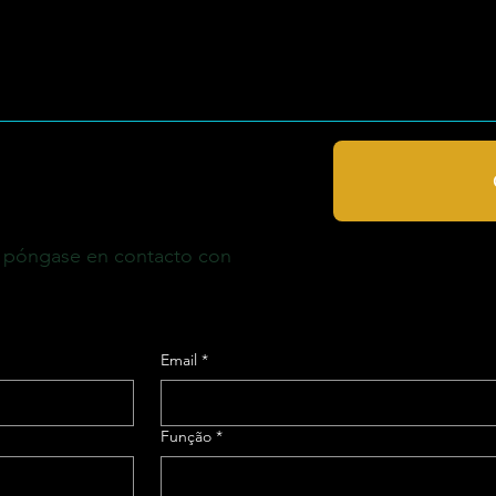
, póngase en contacto con
Email
*
Função
*