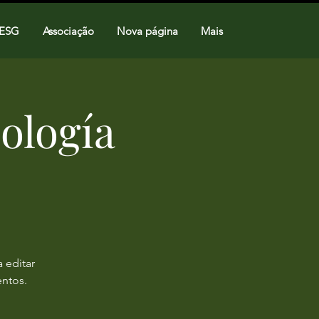
 ESG
Associação
Nova página
Mais
ología
 editar
entos.