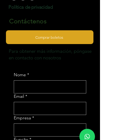
Política de privacidad
Contáctenos
Comprar boletos
Para obtener más información, póngase
en contacto con nosotros
Nome
*
Email
*
Empresa
*
Função
*