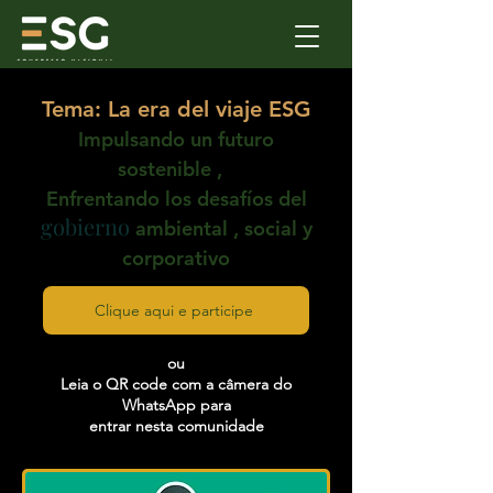
Tema: La era del viaje ESG
Impulsando un futuro
sostenible
,
Enfrentando los desafíos del
gobierno
ambiental
, social y
corporativo
Clique aqui e participe
ou
Leia o QR code com a câmera do
WhatsApp para
entrar nesta comunidade