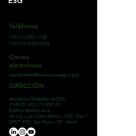
ESG
Teléfonos
+55 (11) 2391-1100
+55 (11) 94354-2323
Correo
electrónico
atendimento@associacaoesg.org.br
DIRECCIÓN
Asociación Brasileña de ESG
CNPJ
01.692.171
/0001-91
Edificio Berrini Lavra
Av. Ing. Luis Carlos Berrini, 1140 - Piso 7
04571-930
- São Paulo - SP - Brasil